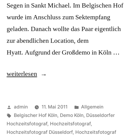
Segen in Sankt Michael. Im Belgischen Hof
wurde im Anschluss zum Sektempfang
geladen. Danach wollte das Paar eigentlich
zur abendlichen Location, dem
Hyatt. Aufgrund der Großdemo in Köln …
„Hochzeitsdemo
weiterlesen
in
Köln“
Veröffentlicht
Veröffentlicht
admin
11. Mai 2011
Allgemein
von
Schlagwörter:
unter
Belgischer Hof Köln
,
Demo Köln
,
Düsseldorfer
Hochzeitsfotograf
,
Hochzeitsfotograf
,
Hochzeitsfotograf Düsseldorf
,
Hochzeitsfotograf