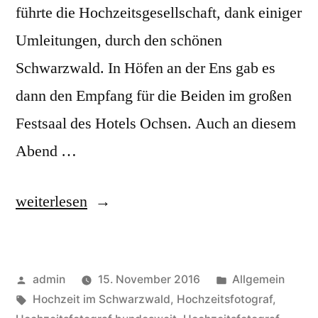
führte die Hochzeitsgesellschaft, dank einiger
Umleitungen, durch den schönen
Schwarzwald. In Höfen an der Ens gab es
dann den Empfang für die Beiden im großen
Festsaal des Hotels Ochsen. Auch an diesem
Abend …
„Schwarzwald
weiterlesen
Hochzeit“
Veröffentlicht
Veröffentlicht
admin
15. November 2016
Allgemein
von
Schlagwörter:
unter
Hochzeit im Schwarzwald
,
Hochzeitsfotograf
,