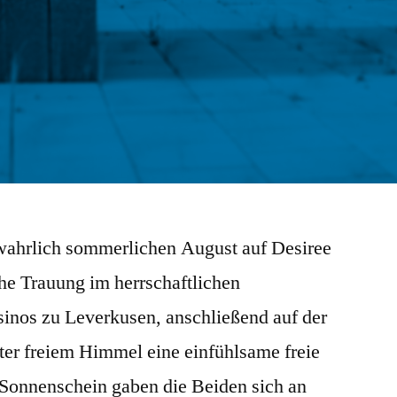
wahrlich sommerlichen August auf Desiree
he Trauung im herrschaftlichen
nos zu Leverkusen, anschließend auf der
ter freiem Himmel eine einfühlsame freie
Sonnenschein gaben die Beiden sich an