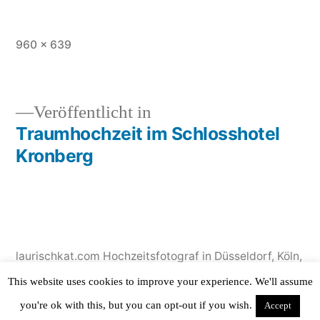
Originalgröße
960 × 639
Veröffentlicht in
Traumhochzeit im Schlosshotel
Beitragsnavigation
Kronberg
laurischkat.com Hochzeitsfotograf in Düsseldorf, Köln,
NRW
,
Stolz präsentiert von WordPress.
This website uses cookies to improve your experience. We'll assume
you're ok with this, but you can opt-out if you wish.
Accept