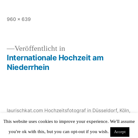
Originalgröße
960 × 639
Veröffentlicht in
Internationale Hochzeit am
Beitragsnavigation
Niederrhein
laurischkat.com Hochzeitsfotograf in Düsseldorf, Köln,
NRW
,
Stolz präsentiert von WordPress.
This website uses cookies to improve your experience. We'll assume
you're ok with this, but you can opt-out if you wish.
Accept