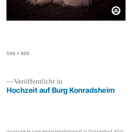
Originalgröße
599 × 900
Veröffentlicht in
Hochzeit auf Burg Konradsheim
Beitragsnavigation
laurischkat.com Hochzeitsfotograf in Düsseldorf, Köln,