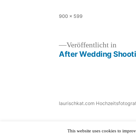
Originalgröße
900 × 599
Veröffentlicht in
After Wedding Shooti
Beitragsnavigation
laurischkat.com Hochzeitsfotograf
This website uses cookies to improv
This site is protected by
WP-CopyRightPro