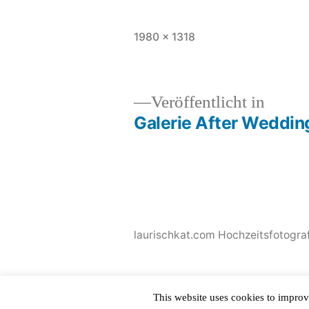
Originalgröße
1980 × 1318
Veröffentlicht in
Galerie After Weddin
Beitragsnavigation
laurischkat.com Hochzeitsfotograf
This website uses cookies to improv
This site is protected by
WP-CopyRightPro